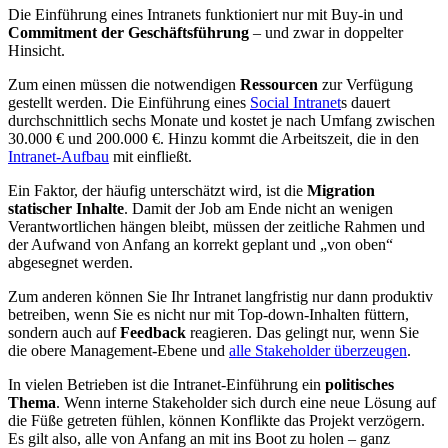
Die Einführung eines Intranets funktioniert nur mit Buy-in und
Commitment der Geschäftsführung
– und zwar in doppelter
Hinsicht.
Zum einen müssen die notwendigen
Ressourcen
zur Verfügung
gestellt werden. Die Einführung eines
Social Intranet
s dauert
durchschnittlich sechs Monate und kostet je nach Umfang zwischen
30.000 € und 200.000 €. Hinzu kommt die Arbeitszeit, die in den
Intranet-Aufbau
mit einfließt.
Ein Faktor, der häufig unterschätzt wird, ist die
Migration
statischer Inhalte
. Damit der Job am Ende nicht an wenigen
Verantwortlichen hängen bleibt, müssen der zeitliche Rahmen und
der Aufwand von Anfang an korrekt geplant und „von oben“
abgesegnet werden.
Zum anderen können Sie Ihr Intranet langfristig nur dann produktiv
betreiben, wenn Sie es nicht nur mit Top-down-Inhalten füttern,
sondern auch auf
Feedback
reagieren. Das gelingt nur, wenn Sie
die obere Management-Ebene und
alle Stakeholder überzeugen
.
In vielen Betrieben ist die Intranet-Einführung ein
politisches
Thema
. Wenn interne Stakeholder sich durch eine neue Lösung auf
die Füße getreten fühlen, können Konflikte das Projekt verzögern.
Es gilt also, alle von Anfang an mit ins Boot zu holen – ganz