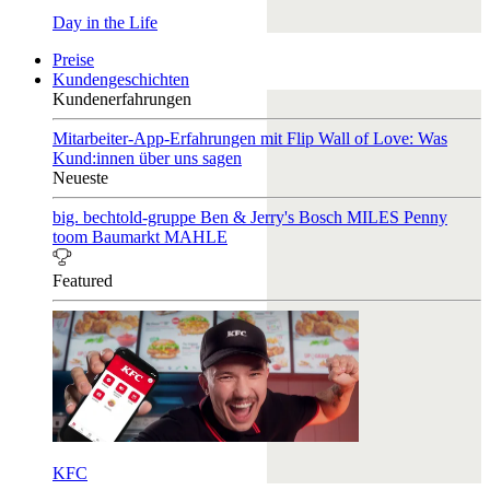
Day in the Life
Preise
Kundengeschichten
Kundenerfahrungen
Mitarbeiter-App-Erfahrungen mit Flip
Wall of Love: Was
Kund:innen über uns sagen
Neueste
big. bechtold-gruppe
Ben & Jerry's
Bosch
MILES
Penny
toom Baumarkt
MAHLE
Featured
KFC