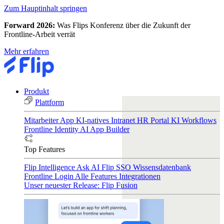
Zum Hauptinhalt springen
Forward 2026:
Was Flips Konferenz über die Zukunft der
Frontline-Arbeit verrät
Mehr erfahren
Produkt
Plattform
Mitarbeiter App
KI-natives Intranet
HR Portal
KI Workflows
Frontline Identity
AI App Builder
Top Features
Flip Intelligence
Ask AI
Flip SSO
Wissensdatenbank
Frontline Login
Alle Features
Integrationen
Unser neuester Release: Flip Fusion