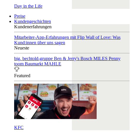
Day in the Life
Preise
Kundengeschichten
Kundenerfahrungen
Mitarbeiter-App-Erfahrungen mit Flip
Wall of Love: Was
Kund:innen über uns sagen
Neueste
big. bechtold-gruppe
Ben & Jerry's
Bosch
MILES
Penny
toom Baumarkt
MAHLE
Featured
KFC