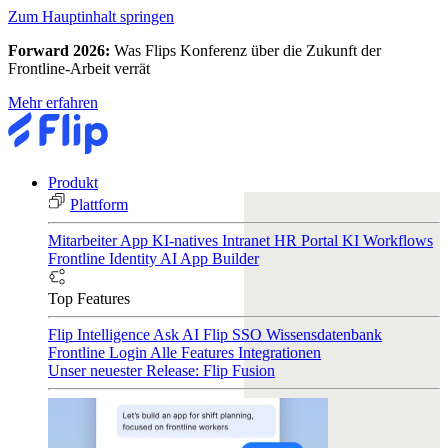
Zum Hauptinhalt springen
Forward 2026:
Was Flips Konferenz über die Zukunft der
Frontline-Arbeit verrät
Mehr erfahren
Produkt
Plattform
Mitarbeiter App
KI-natives Intranet
HR Portal
KI Workflows
Frontline Identity
AI App Builder
Top Features
Flip Intelligence
Ask AI
Flip SSO
Wissensdatenbank
Frontline Login
Alle Features
Integrationen
Unser neuester Release: Flip Fusion