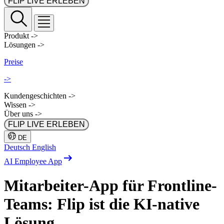
FLIP LIVE ERLEBEN
Produkt
->
Lösungen
->
Preise
->
Kundengeschichten
->
Wissen
->
Über uns
->
FLIP LIVE ERLEBEN
DE
Deutsch
English
AI Employee App
Mitarbeiter-App
für Frontline-
Teams: Flip ist die KI-native
Lösung