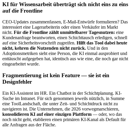
KI für Wissensarbeit überträgt sich nicht eins zu eins
auf die Frontline
CEO-Updates zusammenfassen, E-Mail-Entwürfe formulieren? Das
interessiert eine Lagerarbeiterin oder einen Verkäufer im Markt
nicht.
Für die Frontline zählt unmittelbarer Tagesnutzen:
eine
Kundenanfrage beantworten, einen Schichttausch erledigen, schnell
auf eine Sicherheitsvorschrift zugreifen.
Hilft das Tool dabei heute
nicht, kehren die Nutzenden nicht zurück.
Und in den
Adoptionsmetriken sieht eine Person, die KI einmal ausprobiert und
enttäuscht aufgegeben hat, identisch aus wie eine, die noch gar nicht
eingearbeitet wurde.
Fragmentierung ist kein Feature — sie ist ein
Designfehler
Ein KI-Assistent im HR. Ein Chatbot in der Schichtplanung. KI-
Suche im Intranet. Für sich genommen jeweils nützlich, in Summe
eine ToolLandschaft, die unter Zeit- und Schichtdruck nicht zu
navigieren ist. Die Unternehmen, die 2026 vorwegmarschieren,
konsolidieren KI auf einer einzigen Plattform
— oder, wo das
noch nicht geht, etablieren einen primären KI-Kanal als Default für
alle Anfragen aus der Fläche.