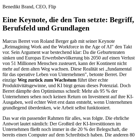
Benedikt Brand, CEO, Flip
Eine Keynote, die den Ton setzte
: Begriff,
Berufsfeld und Grundlagen
Marcus Berret von Roland Berger gab mit seiner Keynote
„Reimagining Work and the Workforce in the Age of AI" den Takt
vor. Sein Argument war bestechend klar: Da die Geburtenraten
sinken und Europas Erwerbsbevölkerung bis 2050 auf einen Verlust
von 51 Millionen Menschen zusteuert, kann der Kontinent nicht
mehr auf dem alten Weg wachsen. Diese Realität sei „fundamental
für das operative Leben von Unternehmen", betonte Berret. Der
einzige
Weg zurück zum Wachstum
führt über echte
Produktivitätsgewinne, und KI birgt genau dieses Potenzial. Doch
Berret dämpfte den Optimismus schnell: Mehr als 95 % der
Unternehmen sehen noch keinen Return on Investment auf ihre KI-
Ausgaben, weil echter Wert erst dann entsteht, wenn Unternehmen
grundlegend überdenken, wie Arbeit selbst funktioniert.
Das war ein passender Rahmen für alles, was folgte. Die ehrliche
Antwort lautet nämlich: Der Großteil der KI-Investitionen im
Unternehmen fließt noch immer in die 20 % der Belegschaft, die
bereits einen Computer auf dem Schreibtisch haben. Die anderen 80