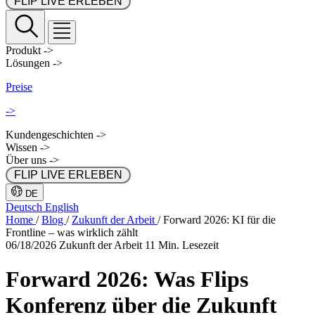
 FLIP LIVE ERLEBEN 
Produkt
->
Lösungen
->
Preise
->
Kundengeschichten
->
Wissen
->
Über uns
->
 FLIP LIVE ERLEBEN 
DE
Deutsch
English
Home
/
Blog
/
Zukunft der Arbeit
/
Forward 2026: KI für die
Frontline – was wirklich zählt
06/18/2026
Zukunft der Arbeit
11 Min. Lesezeit
Forward 2026: Was Flips
Konferenz über die Zukunft