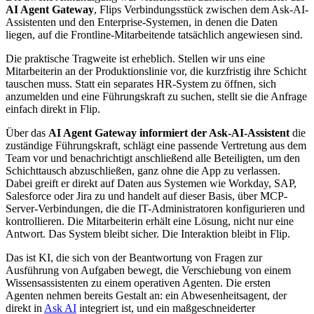
AI Agent Gateway
, Flips Verbindungsstück zwischen dem Ask-AI-
Assistenten und den Enterprise-Systemen, in denen die Daten
liegen, auf die Frontline-Mitarbeitende tatsächlich angewiesen sind.
Die praktische Tragweite ist erheblich. Stellen wir uns eine
Mitarbeiterin an der Produktionslinie vor, die kurzfristig ihre Schicht
tauschen muss. Statt ein separates HR-System zu öffnen, sich
anzumelden und eine Führungskraft zu suchen, stellt sie die Anfrage
einfach direkt in Flip.
Über das
AI Agent Gateway informiert der Ask-AI-Assistent
die
zuständige Führungskraft, schlägt eine passende Vertretung aus dem
Team vor und benachrichtigt anschließend alle Beteiligten, um den
Schichttausch abzuschließen, ganz ohne die App zu verlassen.
Dabei greift er direkt auf Daten aus Systemen wie Workday, SAP,
Salesforce oder Jira zu und handelt auf dieser Basis, über MCP-
Server-Verbindungen, die die IT-Administratoren konfigurieren und
kontrollieren. Die Mitarbeiterin erhält eine Lösung, nicht nur eine
Antwort. Das System bleibt sicher. Die Interaktion bleibt in Flip.
Das ist KI, die sich von der Beantwortung von Fragen zur
Ausführung von Aufgaben bewegt, die Verschiebung von einem
Wissensassistenten zu einem operativen Agenten. Die ersten
Agenten nehmen bereits Gestalt an: ein Abwesenheitsagent, der
direkt in
Ask AI
integriert ist, und ein maßgeschneiderter