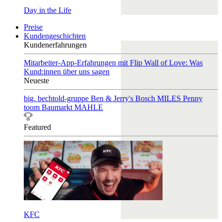
Day in the Life
Preise
Kundengeschichten
Kundenerfahrungen
Mitarbeiter-App-Erfahrungen mit Flip
Wall of Love: Was
Kund:innen über uns sagen
Neueste
big. bechtold-gruppe
Ben & Jerry's
Bosch
MILES
Penny
toom Baumarkt
MAHLE
Featured
KFC