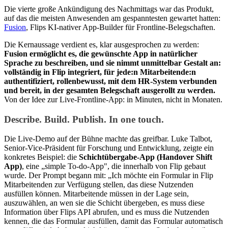
Die vierte große Ankündigung des Nachmittags war das Produkt,
auf das die meisten Anwesenden am gespanntesten gewartet hatten:
Fusion
, Flips KI-nativer App-Builder für Frontline-Belegschaften.
Die Kernaussage verdient es, klar ausgesprochen zu werden:
Fusion ermöglicht es, die gewünschte App in natürlicher
Sprache zu beschreiben, und sie nimmt unmittelbar Gestalt an:
vollständig in Flip integriert, für jede:n Mitarbeitende:n
authentifiziert, rollenbewusst, mit dem HR-System verbunden
und bereit, in der gesamten Belegschaft ausgerollt zu werden.
Von der Idee zur Live-Frontline-App: in Minuten, nicht in Monaten.
Describe. Build. Publish. In one touch.
Die Live-Demo auf der Bühne machte das greifbar. Luke Talbot,
Senior-Vice-Präsident für Forschung und Entwicklung, zeigte ein
konkretes Beispiel: die
Schichtübergabe-App (Handover Shift
App)
, eine „simple To-do-App", die innerhalb von Flip gebaut
wurde. Der Prompt begann mit: „Ich möchte ein Formular in Flip
Mitarbeitenden zur Verfügung stellen, das diese Nutzenden
ausfüllen können. Mitarbeitende müssen in der Lage sein,
auszuwählen, an wen sie die Schicht übergeben, es muss diese
Information über Flips API abrufen, und es muss die Nutzenden
kennen, die das Formular ausfüllen, damit das Formular automatisch