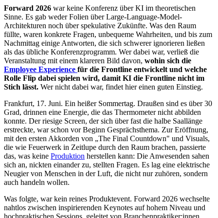
Forward 2026
war keine Konferenz über KI im theoretischen
Sinne. Es gab weder Folien über Large-Language-Model-
Architekturen noch über spekulative Zukünfte. Was den Raum
füllte, waren konkrete Fragen, unbequeme Wahrheiten, und bis zum
Nachmittag einige Antworten, die sich schwerer ignorieren ließen
als das übliche Konferenzprogramm. Wer dabei war, verließ die
Veranstaltung mit einem klareren Bild davon,
wohin sich die
Employee Experience
für die Frontline entwickelt und welche
Rolle Flip dabei spielen wird, damit KI die Frontline nicht im
Stich lässt.
Wer nicht dabei war, findet hier einen guten Einstieg.
Frankfurt, 17. Juni. Ein heißer Sommertag. Draußen sind es über 30
Grad, drinnen eine Energie, die das Thermometer nicht abbilden
konnte. Der riesige Screen, der sich über fast die halbe Saallänge
erstreckte, war schon vor Beginn Gesprächsthema. Zur Eröffnung,
mit den ersten Akkorden von „The Final Countdown" und Visuals,
die wie Feuerwerk in Zeitlupe durch den Raum brachen, passierte
das, was keine
Produktion
herstellen kann: Die Anwesenden sahen
sich an, nickten einander zu, stellten Fragen. Es lag eine elektrische
Neugier von Menschen in der Luft, die nicht nur zuhören, sondern
auch handeln wollen.
Was folgte, war kein reines Produktevent. Forward 2026 wechselte
nahtlos zwischen inspirierenden Keynotes auf hohem Niveau und
hochpraktischen Sessions, geleitet von Branchenpraktiker:innen,