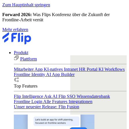
Zum Hauptinhalt springen
Forward 2026:
Was Flips Konferenz über die Zukunft der
Frontline-Arbeit verrät
Mehr erfahren
Produkt
Plattform
Mitarbeiter App
KI-natives Intranet
HR Portal
KI Workflows
Frontline Identity
AI App Builder
Top Features
Flip Intelligence
Ask AI
Flip SSO
Wissensdatenbank
Frontline Login
Alle Features
Integrationen
Unser neuester Release: Flip Fusion