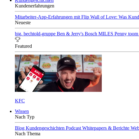
Kundengeschichten
Kundenerfahrungen
Mitarbeiter-App-Erfahrungen mit Flip
Wall of Love: Was Kund
Neueste
big. bechtold-gruppe
Ben & Jerry's
Bosch
MILES
Penny
toom
Featured
KFC
Wissen
Nach Typ
Blog
Kundengeschichten
Podcast
Whitepapers & Berichte
Web
Nach Thema