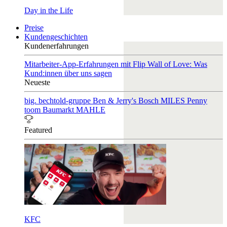
Day in the Life
Preise
Kundengeschichten
Kundenerfahrungen
Mitarbeiter-App-Erfahrungen mit Flip
Wall of Love: Was
Kund:innen über uns sagen
Neueste
big. bechtold-gruppe
Ben & Jerry's
Bosch
MILES
Penny
toom Baumarkt
MAHLE
Featured
KFC