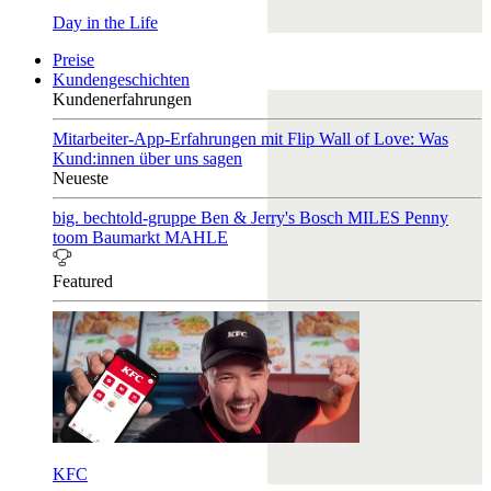
Day in the Life
Preise
Kundengeschichten
Kundenerfahrungen
Mitarbeiter-App-Erfahrungen mit Flip
Wall of Love: Was
Kund:innen über uns sagen
Neueste
big. bechtold-gruppe
Ben & Jerry's
Bosch
MILES
Penny
toom Baumarkt
MAHLE
Featured
KFC