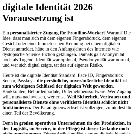
digitale Identität 2026
Voraussetzung ist
Ein
personalisierter Zugang für Frontline-Worker
? Warum? Die
Idee, dass man sich mit dem eigenen Fingerabdruck, dem eigenen
Gesicht oder einer biometrischen Kennung bei einem digitalen
Dienst anmeldet, hätte in den Anfangsjahren des Internets wie
dystopische Science-Fiction geklungen. Damals galt Anonymität
noch als Tugend. Identität war optional, Pseudonymität war normal,
und wer sich digital zeigte, tat das auf eigenes Risiko.
Heute ist die digitale Identität Standard. Face ID, Fingerabdruck-
Sensor, Passkeys:
die persönliche, unveräußerliche Identität ist
zum wichtigsten Schlüssel der digitalen Welt geworden
.
Bankkonten, Behördenportale, Unternehmenssoftware: Wer Zugang
will, muss nachweisen, wer er ist.
Weil Sicherheit, Vertrauen und
personalisierte Dienste ohne verifizierte Identität schlicht nicht
funktionieren.
Der Paradigmenwechsel ist vollzogen, zumindest für
einen Teil der Bevölkerung.
Denn
in großen operativen Unternehmen (in der Produktion, in
der Logistik, im Service, in der Pflege) ist dieser Gedanke noch
nicht angekommen.
Dieser Artikel erklärt, warum digitale Identität