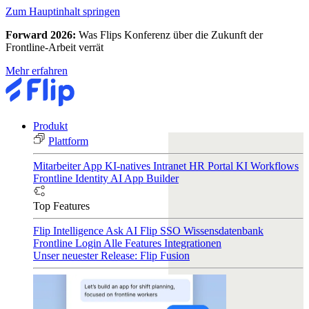
Zum Hauptinhalt springen
Forward 2026:
Was Flips Konferenz über die Zukunft der
Frontline-Arbeit verrät
Mehr erfahren
Produkt
Plattform
Mitarbeiter App
KI-natives Intranet
HR Portal
KI Workflows
Frontline Identity
AI App Builder
Top Features
Flip Intelligence
Ask AI
Flip SSO
Wissensdatenbank
Frontline Login
Alle Features
Integrationen
Unser neuester Release: Flip Fusion