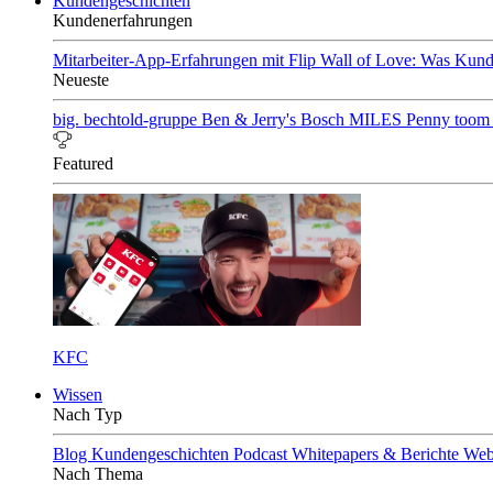
Kundengeschichten
Kundenerfahrungen
Mitarbeiter-App-Erfahrungen mit Flip
Wall of Love: Was Kund
Neueste
big. bechtold-gruppe
Ben & Jerry's
Bosch
MILES
Penny
toom
Featured
KFC
Wissen
Nach Typ
Blog
Kundengeschichten
Podcast
Whitepapers & Berichte
Web
Nach Thema