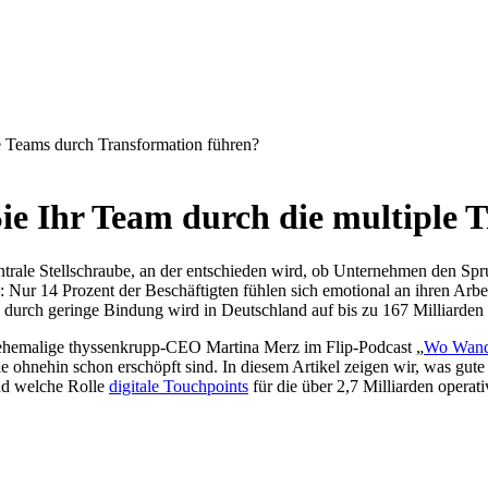
e Teams durch Transformation führen?
ie Ihr Team durch die multiple 
entrale Stellschraube, an der entschieden wird, ob Unternehmen den Spr
 Nur 14 Prozent der Beschäftigten fühlen sich emotional an ihren Arb
n durch geringe Bindung wird in Deutschland auf bis zu 167 Milliarden 
e ehemalige thyssenkrupp-CEO Martina Merz im Flip-Podcast „
Wo Wand
ie ohnehin schon erschöpft sind. In diesem Artikel zeigen wir, was gut
nd welche Rolle
digitale Touchpoints
für die über 2,7 Milliarden operati