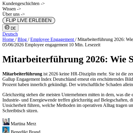
Kundengeschichten
->
Wissen
->
Über uns
->
 FLIP LIVE ERLEBEN 
DE
Deutsch
Home
/
Blog
/
Employee Engagement
/
Mitarbeiterführung 2026: Wi
05/06/2026
Employee engagement
10 Min. Lesezeit
Mitarbeiterführung 2026: Wie S
Mitarbeiterführung
ist 2026 keine HR-Disziplin mehr. Sie ist die z
Gallup Engagement Index Deutschland erneut ein erschütterndes Bild:
Prozent haben innerlich gekündigt. Der wirtschaftliche Schaden allei
Gleichzeitig stehen die meisten Unternehmen mitten in dem, was di
Industrie- und Energiewende treffen gleichzeitig auf Belegschaften, d
Unsicherheit führen, welche Methoden im operativen Alltag tragen u
Schreibtisch sitzen.
Martina Merz
Benedikt Brand