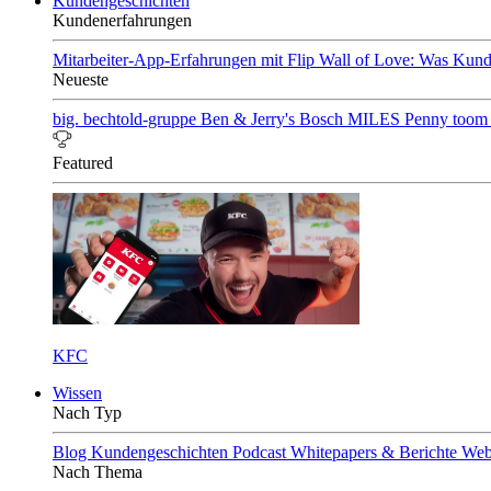
Kundengeschichten
Kundenerfahrungen
Mitarbeiter-App-Erfahrungen mit Flip
Wall of Love: Was Kund
Neueste
big. bechtold-gruppe
Ben & Jerry's
Bosch
MILES
Penny
toom
Featured
KFC
Wissen
Nach Typ
Blog
Kundengeschichten
Podcast
Whitepapers & Berichte
Web
Nach Thema