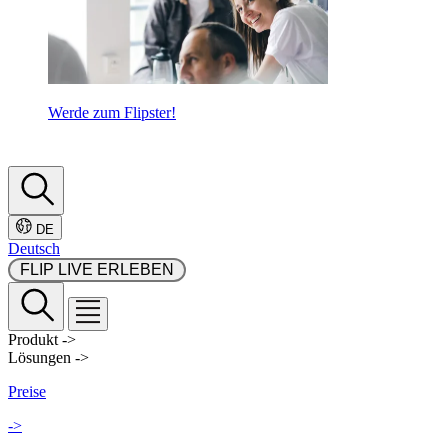
Werde zum Flipster!
DE
Deutsch
 FLIP LIVE ERLEBEN 
Produkt
->
Lösungen
->
Preise
->