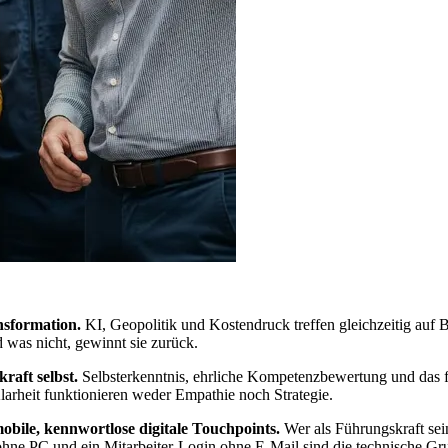
nsformation.
KI, Geopolitik und Kostendruck treffen gleichzeitig auf B
nd was nicht, gewinnt sie zurück.
raft selbst.
Selbsterkenntnis, ehrliche Kompetenzbewertung und das f
arheit funktionieren weder Empathie noch Strategie.
bile, kennwortlose digitale Touchpoints.
Wer als Führungskraft sein
e ohne PC und ein Mitarbeiter-Login ohne E-Mail sind die technische 