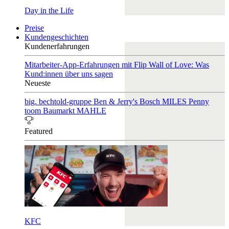
Day in the Life
Preise
Kundengeschichten
Kundenerfahrungen
Mitarbeiter-App-Erfahrungen mit Flip
Wall of Love: Was
Kund:innen über uns sagen
Neueste
big. bechtold-gruppe
Ben & Jerry's
Bosch
MILES
Penny
toom Baumarkt
MAHLE
Featured
KFC