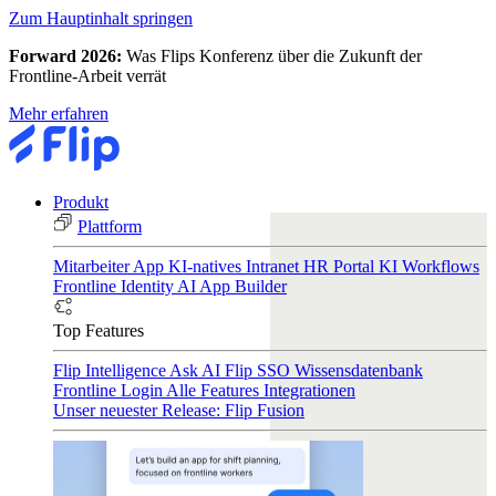
Zum Hauptinhalt springen
Forward 2026:
Was Flips Konferenz über die Zukunft der
Frontline-Arbeit verrät
Mehr erfahren
Produkt
Plattform
Mitarbeiter App
KI-natives Intranet
HR Portal
KI Workflows
Frontline Identity
AI App Builder
Top Features
Flip Intelligence
Ask AI
Flip SSO
Wissensdatenbank
Frontline Login
Alle Features
Integrationen
Unser neuester Release: Flip Fusion