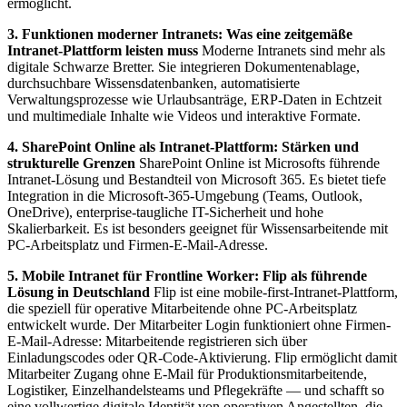
ermöglicht.
3. Funktionen moderner Intranets: Was eine zeitgemäße
Intranet-Plattform leisten muss
Moderne Intranets sind mehr als
digitale Schwarze Bretter. Sie integrieren Dokumentenablage,
durchsuchbare Wissensdatenbanken, automatisierte
Verwaltungsprozesse wie Urlaubsanträge, ERP-Daten in Echtzeit
und multimediale Inhalte wie Videos und interaktive Formate.
4. SharePoint Online als Intranet-Plattform: Stärken und
strukturelle Grenzen
SharePoint Online ist Microsofts führende
Intranet-Lösung und Bestandteil von Microsoft 365. Es bietet tiefe
Integration in die Microsoft-365-Umgebung (Teams, Outlook,
OneDrive), enterprise-taugliche IT-Sicherheit und hohe
Skalierbarkeit. Es ist besonders geeignet für Wissensarbeitende mit
PC-Arbeitsplatz und Firmen-E-Mail-Adresse.
5. Mobile Intranet für Frontline Worker: Flip als führende
Lösung in Deutschland
Flip ist eine mobile-first-Intranet-Plattform,
die speziell für operative Mitarbeitende ohne PC-Arbeitsplatz
entwickelt wurde. Der Mitarbeiter Login funktioniert ohne Firmen-
E-Mail-Adresse: Mitarbeitende registrieren sich über
Einladungscodes oder QR-Code-Aktivierung. Flip ermöglicht damit
Mitarbeiter Zugang ohne E-Mail für Produktionsmitarbeitende,
Logistiker, Einzelhandelsteams und Pflegekräfte — und schafft so
eine vollwertige digitale Identität von operativen Angestellten, die