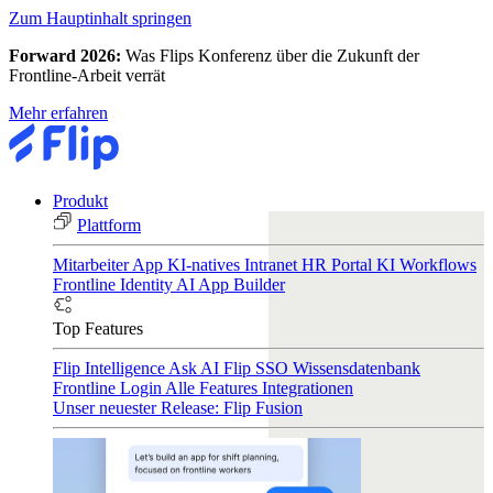
Zum Hauptinhalt springen
Forward 2026:
Was Flips Konferenz über die Zukunft der
Frontline-Arbeit verrät
Mehr erfahren
Produkt
Plattform
Mitarbeiter App
KI-natives Intranet
HR Portal
KI Workflows
Frontline Identity
AI App Builder
Top Features
Flip Intelligence
Ask AI
Flip SSO
Wissensdatenbank
Frontline Login
Alle Features
Integrationen
Unser neuester Release: Flip Fusion