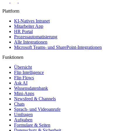
Plattform
KI-Natives Intranet
Mitarbeiter App
HR Portal
Prozessautomatisierung
Alle Integrationen
Microsoft Teams- und SharePoint-Integrationen
Funktionen
Übersicht
Flip Intelligence
Flip Flows
Ask AI
Wissensdatenbank
Mini-Apps
Newsfeed & Channels
Chats
Sprach- und Videoanrufe
Umfragen
Aufgaben
Formulare & Seiten
Datenschutz & Sicherheit