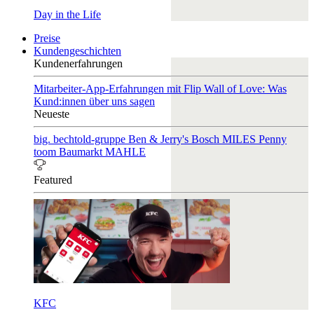
Day in the Life
Preise
Kundengeschichten
Kundenerfahrungen
Mitarbeiter-App-Erfahrungen mit Flip
Wall of Love: Was
Kund:innen über uns sagen
Neueste
big. bechtold-gruppe
Ben & Jerry's
Bosch
MILES
Penny
toom Baumarkt
MAHLE
Featured
KFC