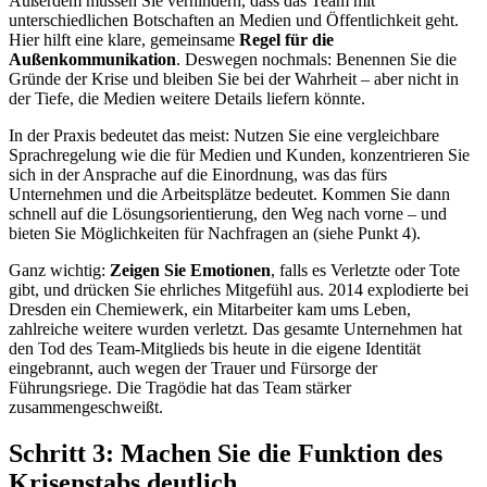
Außerdem müssen Sie verhindern, dass das Team mit
unterschiedlichen Botschaften an Medien und Öffentlichkeit geht.
Hier hilft eine klare, gemeinsame
Regel für die
Außenkommunikation
. Deswegen nochmals: Benennen Sie die
Gründe der Krise und bleiben Sie bei der Wahrheit – aber nicht in
der Tiefe, die Medien weitere Details liefern könnte.
In der Praxis bedeutet das meist: Nutzen Sie eine vergleichbare
Sprachregelung wie die für Medien und Kunden, konzentrieren Sie
sich in der Ansprache auf die Einordnung, was das fürs
Unternehmen und die Arbeitsplätze bedeutet. Kommen Sie dann
schnell auf die Lösungsorientierung, den Weg nach vorne – und
bieten Sie Möglichkeiten für Nachfragen an (siehe Punkt 4).
Ganz wichtig:
Zeigen Sie Emotionen
, falls es Verletzte oder Tote
gibt, und drücken Sie ehrliches Mitgefühl aus. 2014 explodierte bei
Dresden ein Chemiewerk, ein Mitarbeiter kam ums Leben,
zahlreiche weitere wurden verletzt. Das gesamte Unternehmen hat
den Tod des Team-Mitglieds bis heute in die eigene Identität
eingebrannt, auch wegen der Trauer und Fürsorge der
Führungsriege. Die Tragödie hat das Team stärker
zusammengeschweißt.
Schritt 3: Machen Sie die Funktion des
Krisenstabs deutlich