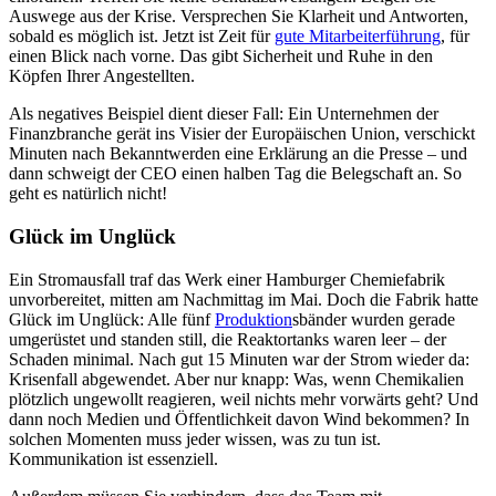
Auswege aus der Krise. Versprechen Sie Klarheit und Antworten,
sobald es möglich ist. Jetzt ist Zeit für
gute Mitarbeiterführung
, für
einen Blick nach vorne. Das gibt Sicherheit und Ruhe in den
Köpfen Ihrer Angestellten.
Als negatives Beispiel dient dieser Fall: Ein Unternehmen der
Finanzbranche gerät ins Visier der Europäischen Union, verschickt
Minuten nach Bekanntwerden eine Erklärung an die Presse – und
dann schweigt der CEO einen halben Tag die Belegschaft an. So
geht es natürlich nicht!
Glück im Unglück
Ein Stromausfall traf das Werk einer Hamburger Chemiefabrik
unvorbereitet, mitten am Nachmittag im Mai. Doch die Fabrik hatte
Glück im Unglück: Alle fünf
Produktion
sbänder wurden gerade
umgerüstet und standen still, die Reaktortanks waren leer – der
Schaden minimal. Nach gut 15 Minuten war der Strom wieder da:
Krisenfall abgewendet. Aber nur knapp: Was, wenn Chemikalien
plötzlich ungewollt reagieren, weil nichts mehr vorwärts geht? Und
dann noch Medien und Öffentlichkeit davon Wind bekommen? In
solchen Momenten muss jeder wissen, was zu tun ist.
Kommunikation ist essenziell.