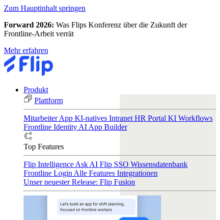
Zum Hauptinhalt springen
Forward 2026:
Was Flips Konferenz über die Zukunft der
Frontline-Arbeit verrät
Mehr erfahren
Produkt
Plattform
Mitarbeiter App
KI-natives Intranet
HR Portal
KI Workflows
Frontline Identity
AI App Builder
Top Features
Flip Intelligence
Ask AI
Flip SSO
Wissensdatenbank
Frontline Login
Alle Features
Integrationen
Unser neuester Release: Flip Fusion