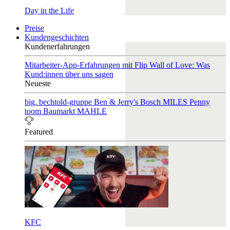
Day in the Life
Preise
Kundengeschichten
Kundenerfahrungen
Mitarbeiter-App-Erfahrungen mit Flip
Wall of Love: Was
Kund:innen über uns sagen
Neueste
big. bechtold-gruppe
Ben & Jerry's
Bosch
MILES
Penny
toom Baumarkt
MAHLE
Featured
KFC